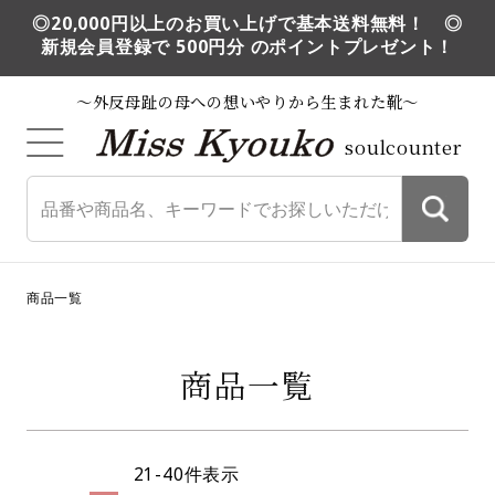
◎20,000円以上のお買い上げで基本送料無料！ ◎
新規会員登録で 500円分 のポイントプレゼント！
～外反母趾の母への想いやりから生まれた靴～
soulcounter
商品一覧
商品一覧
21
-
40
件表示