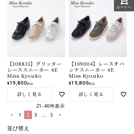
カートへ
【108831】グリッター
【109004】レースオパ
レーススニーカー 4E
ンケスニーカー 4E
Miss Kyouko
Miss Kyouko
19,800
19,800
¥
¥
税込
税込
詳しく見る
詳しく見る
21
-
40
件表示
1
2
3
…
5
並び替え