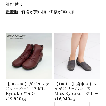
並び替え
新着順
価格が安い順
価格が高い順
【102548】ダブルファ
【108111】撥水ストレ
スナーブーツ 4E Miss
ッチスリッポン 4E
Kyouko ワイン
Miss Kyouko グレー
19,800
16,940
¥
¥
税込
税込