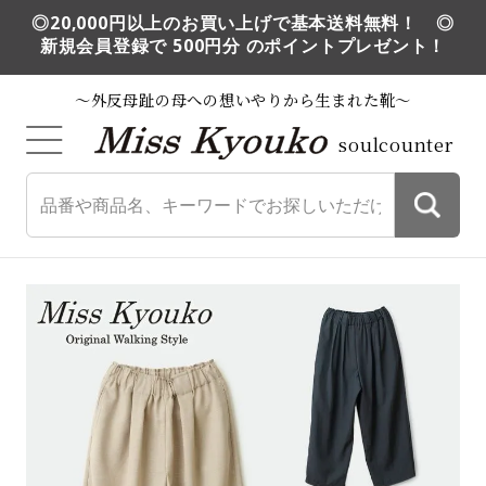
◎20,000円以上のお買い上げで基本送料無料！ ◎
新規会員登録で 500円分 のポイントプレゼント！
～外反母趾の母への想いやりから生まれた靴～
soulcounter