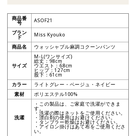
商品番
ASOF21
号
ブラン
Miss Kyouko
ド
商品名
ウォッシャブル麻調コクーンパンツ
M-L(ワンサイズ)
総丈：98cm
サイズ
ウエスト：68cm
ヒップ：127cm
股下：61cm
カラー
ライトグレー・ベージュ・ネイビー
素材
ポリエステル100%
・この製品は、ご家庭で洗濯ができま
す。
・洗濯の際はネットをご使用ください。
洗濯
・漂白剤の使用はお避けください。
・タンブラー乾燥はお避けください。
・アイロン掛けはあて布をご使用くださ
い。