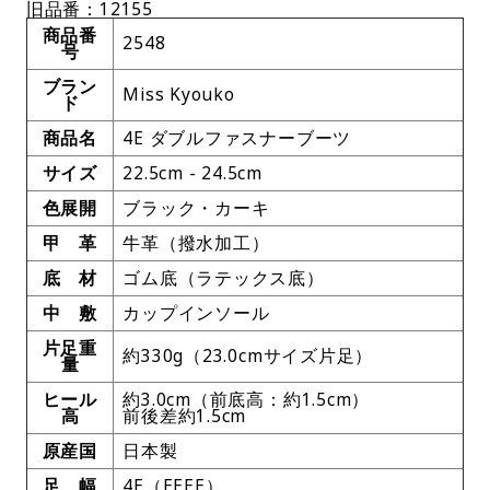
旧品番：12155
商品番
2548
号
ブラン
Miss Kyouko
ド
商品名
4E ダブルファスナーブーツ
サイズ
22.5cm - 24.5cm
色展開
ブラック・カーキ
甲 革
牛革（撥水加工）
底 材
ゴム底（ラテックス底）
中 敷
カップインソール
片足重
約330g（23.0cmサイズ片足）
量
ヒール
約3.0cm（前底高：約1.5cm）
高
前後差約1.5cm
原産国
日本製
足 幅
4E（EEEE）