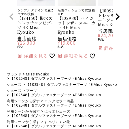
シンプルデザインで履き
足首クッションで安定感
【100924】撥
やすさ抜群！
UP
トレッチコンビ
【124150】撥水ス
【102930】ハイカ
ートブーツ 4E
トレッチコンビブー
ットレザースニーカ
Miss Kyouko
ツ 4E Miss
ー 4E Miss
当店価格
Kyouko
Kyouko
¥
24,200
当店価格
当店価格
税込
¥
25,300
¥
19,800
税込
税込
詳細を見る
詳細を見る
詳細を見る
ブランド
Miss Kyouko
【102548】ダブルファスナーブーツ 4E Miss Kyouko
シューズ
【102548】ダブルファスナーブーツ 4E Miss Kyouko
シューズ
ブーツ
【102548】ダブルファスナーブーツ 4E Miss Kyouko
利用シーンから探す
ロングセラー商品
【102548】ダブルファスナーブーツ 4E Miss Kyouko
利用シーンから探す
はっ水シューズ
【102548】ダブルファスナーブーツ 4E Miss Kyouko
利用シーンから探す
すべりにくい靴
【102548】ダブルファスナーブーツ 4E Miss Kyouko