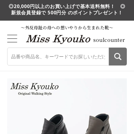
◎20,000円以上のお買い上げで基本送料無料！ ◎
新規会員登録で 500円分 のポイントプレゼント！
～外反母趾の母への想いやりから生まれた靴～
soulcounter