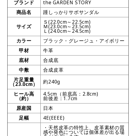
ブランド
the GARDEN STORY
商品名
踵しっかりサボサンダル
Ｓ(22.0cm～22.5cm)
サイズ
Ｍ(23.0cm～23.5cm)
Ｌ(24.0cm～24.5cm)
カラー
ブラック・グレージュ・アイボリー
甲材
牛革
底材
合成底
中敷
合成皮革
片足重量
約240g
（23.0cm）
ヒール高
4.5cm（前底高：2.8cm)
（約）
前後差：1.7cm
原産国
日本
足幅
4E(EEEE)
・天然皮革の特性上、皮革素材の質
感や発色については個体差が出る場