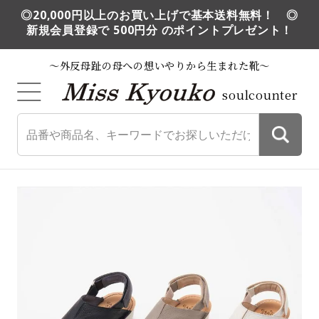
◎20,000円以上のお買い上げで基本送料無料！ ◎
新規会員登録で 500円分 のポイントプレゼント！
～外反母趾の母への想いやりから生まれた靴～
soulcounter