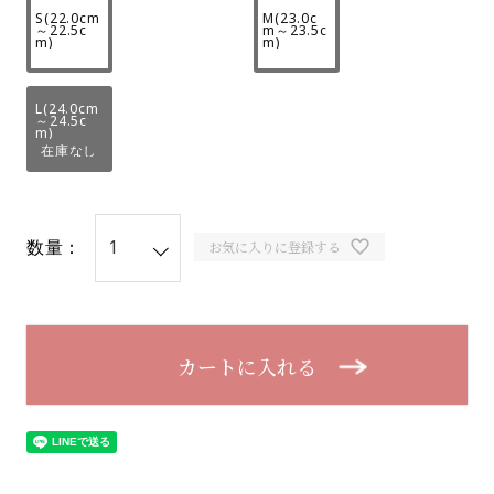
S(22.0cm
M(23.0c
～22.5c
m～23.5c
m)
m)
L(24.0cm
～24.5c
m)
在庫なし
数量：
お気に入りに登録する
カートに入れる