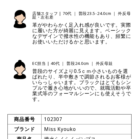
店舗スタッフ | 70代 ｜ 普段23.5-24.0cm ｜ 外反母
趾・左右差
革がやわらかく足入れ感が良いです。実際
に履いた方が綺麗に見えます。ベーシック
なデザインで撥水性の機能もあり、頻繁に
お使いいただけるかと思います。
EC担当 | 40代 ｜ 普段24.0cm ｜ 外反母趾
普段のサイズより0.5ｃｍ小さいものを選
ばれたり、半中敷きで調節されるお客様が
いらっしゃいます。ブラックはとてもシン
プルで履き心地がいいので、就職活動や卒
業式等のフォーマルシーンにも使えそうで
す。
商品番号
102307
ブランド
Miss Kyouko
商品名
撥水らくらくパンプス