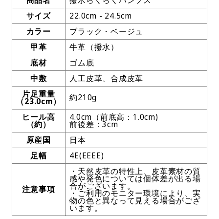
サイズ
22.0cm - 24.5cm
カラー
ブラック・ベージュ
甲革
牛革（撥水）
底材
ゴム底
中敷
人工皮革、合成皮革
片足重量
約210g
（23.0cm）
ヒール高
4.0cm（前底高：1.0cm)
（約）
前後差：3cm
原産国
日本
足幅
4E(EEEE)
・天然皮革の特性上、皮革素材の質
感や発色については個体差が出る場
合がございます。
注意事項
・ご利用のモニター環境により、実
物の色と異なって見える場合がござ
います。