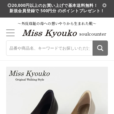
◎20,000円以上のお買い上げで基本送料無料！ ◎
新規会員登録で 500円分 のポイントプレゼント！
～外反母趾の母への想いやりから生まれた靴～
soulcounter