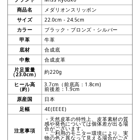
商品名
メダリオンスリッポン
サイズ
22.0cm - 24.5cm
カラー
ブラック・ブロンズ・シルバー
甲革
牛革
底材
合成底
中敷
合成皮革
片足重量
約220g
（23.0cm）
ヒール高
3.7cm（前底高：1.8cm)
（約）
前後差：1.9cm
原産国
日本
足幅
4E(EEEE)
・天然皮革の特性上、皮革素材の質
感や発色については個体差が出る場
合がございます。
注意事項
・ご利用のモニター環境により、実
物の色と異なって見える場合がござ