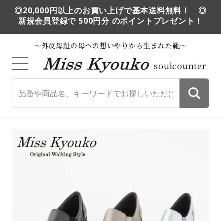
◎20,000円以上のお買い上げで基本送料無料！ ◎
新規会員登録で 500円分 のポイントプレゼント！
～外反母趾の母への想いやりから生まれた靴～
soulcounter