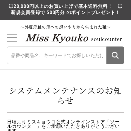
◎20,000円以上のお買い上げで基本送料無料！ ◎
新規会員登録で 500円分 のポイントプレゼント！
～外反母趾の母への想いやりから生まれた靴～
soulcounter
システムメンテナンスのお知
らせ
日頃よりミスキョウコ公式オンラインストア「ソー
ルカウンター」をご愛顧いただきありがとうござい
ます。