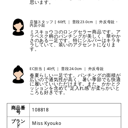
思います。
店舗スタッフ | 60代 ｜ 普段23.0cm ｜ 外反母趾・
内反小趾
ミスキョウコのロングセラー商品です。ア
ラベスク柄のパンチングが美しく、華やか
さのある一足です。特にシルバーはキラキ
ラしていて、装いのアクセントになりま
す。
EC担当 | 40代 ｜ 普段24.0cm ｜ 外反母趾
春夏らしい一足です。パンチングの面積が
広いので通気性が高く、暑い季節でも快適
に履いていいただけます。また、かかとク
ッションを含めて"足入れ感"が柔らかいと
ころも好きです。
商品番
108818
号
ブラン
Miss Kyouko
ド