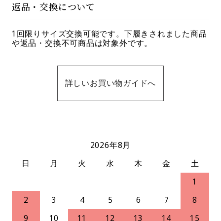
返品・交換について
1回限りサイズ交換可能です。下履きされました商品
や返品・交換不可商品は対象外です。
詳しいお買い物ガイドへ
2026年8月
日
月
火
水
木
金
土
1
2
3
4
5
6
7
8
9
10
11
12
13
14
15