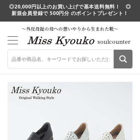
◎20,000円以上のお買い上げで基本送料無料！ ◎
新規会員登録で 500円分 のポイントプレゼント！
～外反母趾の母への想いやりから生まれた靴～
soulcounter