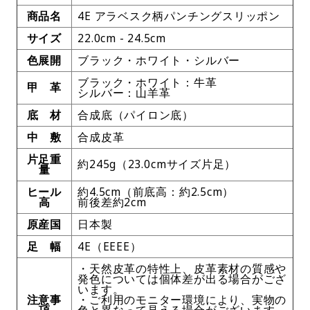
商品名
4E アラベスク柄パンチングスリッポン
サイズ
22.0cm - 24.5cm
色展開
ブラック・ホワイト・シルバー
ブラック・ホワイト：牛革
甲 革
シルバー：山羊革
底 材
合成底（パイロン底）
中 敷
合成皮革
片足重
約245g（23.0cmサイズ片足）
量
ヒール
約4.5cm（前底高：約2.5cm）
高
前後差約2cm
原産国
日本製
足 幅
4E（EEEE）
・天然皮革の特性上、皮革素材の質感や
発色については個体差が出る場合がござ
います。
注意事
・ご利用のモニター環境により、実物の