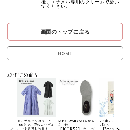
後、エナメル専用のクリームで磨い
てください。
画面のトップに戻る
HOME
おすすめ商品
オーガニックコットン
Miss Kyoukoのふかふ
フッ素のパワーでし
100％で、夏のコーディ
か中敷
り防水
ネートを愉しめる３
【10TR57】カップ
〔防水スプレー