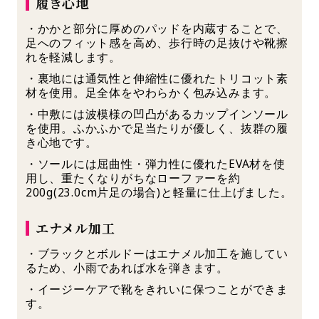
履き心地
・かかと部分に厚めのパッドを内蔵することで、
足へのフィット感を高め、歩行時の足抜けや靴擦
れを軽減します。
・裏地には通気性と伸縮性に優れたトリコット素
材を使用。足全体をやわらかく包み込みます。
・中敷には波模様の凹凸があるカップインソール
を使用。ふかふかで足当たりが優しく、抜群の履
き心地です。
・ソールには屈曲性・弾力性に優れたEVA材を使
用し、重たくなりがちなローファーを約
200g(23.0cm片足の場合)と軽量に仕上げました。
エナメル加工
・ブラックとボルドーはエナメル加工を施してい
るため、小雨であれば水を弾きます。
・イージーケアで靴をきれいに保つことができま
す。