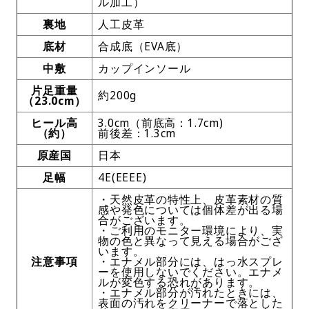
ル加工）
裏地
人工皮革
底材
合成底（EVA底）
中敷
カップインソール
片足重量
約200g
（23.0cm）
ヒール高
3.0cm（前底高：1.7cm)
（約）
前後差：1.3cm
原産国
日本
足幅
4E(EEEE)
・天然皮革の特性上、皮革素材の質
感や発色については個体差が出る場
合がございます。
・ご利用のモニター環境により、実
物の色と異なって見える場合がござ
います。
注意事項
・エナメル部分には、はっ水スプレ
ーを使用しないでください。エナメ
ルが変色する恐れがあります。
・エナメル部分が汚れたときには、
表面の汚れをクリーナーで落とした