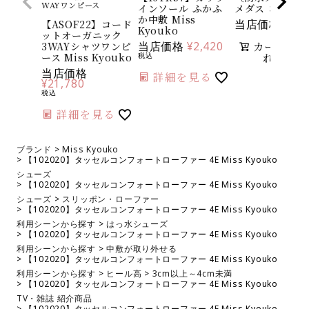
WAYワンピース
インソール ふかふ
メダス コロン
か中敷 Miss
当店価格
¥
88
【ASOF22】コード
Kyouko
ットオーガニック
当店価格
¥
2,420
カートに入
3WAYシャツワンピ
れる
ース Miss Kyouko
税込
当店価格
詳細を見る
¥
21,780
税込
詳細を見る
ブランド
Miss Kyouko
【102020】タッセルコンフォートローファー 4E Miss Kyouko
シューズ
【102020】タッセルコンフォートローファー 4E Miss Kyouko
シューズ
スリッポン・ローファー
【102020】タッセルコンフォートローファー 4E Miss Kyouko
利用シーンから探す
はっ水シューズ
【102020】タッセルコンフォートローファー 4E Miss Kyouko
利用シーンから探す
中敷が取り外せる
【102020】タッセルコンフォートローファー 4E Miss Kyouko
利用シーンから探す
ヒール高
3cm以上～4cm未満
【102020】タッセルコンフォートローファー 4E Miss Kyouko
TV・雑誌 紹介商品
【102020】タッセルコンフォートローファー 4E Miss Kyouko