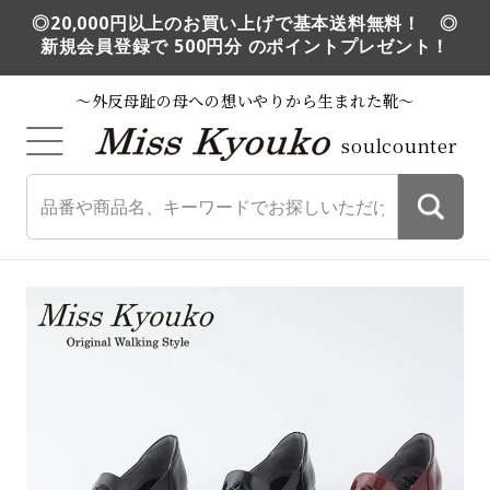
◎20,000円以上のお買い上げで基本送料無料！ ◎
新規会員登録で 500円分 のポイントプレゼント！
～外反母趾の母への想いやりから生まれた靴～
soulcounter